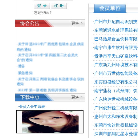
忘记密码？
·广州市邦尼自动识别
·东莞润通水处理系统有
·巴马活泉食品饮料有限
·关于评选2023年广西优秀包装水企及供应
商的通知
·南宁市康生饮料有限责
·关于召开2023年“第四届第二次会员大
·贵港市平天山矿泉饮
会”的通知
·通告
·广东新九州环境技术有
·紧急通知
·广州市万世德智能装
·关于召开第三周期轮值会长交接班会议的
通知
·来宾恒盛经贸有限公司
·2022年第一期检验员培训班报名通知
·南宁蒲葵（武舟牌）
·关于加强协会网站内容建设的通知
·广东快达世权机械设
·紧急通知
·会员入会申请表
·关于缴纳2022年会员费的通知
·广州俊升轻工机械有限
·致全体会员单位的一封新春慰问信
·惠州市太和净水设备
·关于举办2022年迎新春团拜会的通知
·东莞市快达世权机械
·关于延期召开 2021年第四届第二次大会
的通知
·深圳市鹏翔汇星水处
·关于召开2021年“第四届第二次会员大